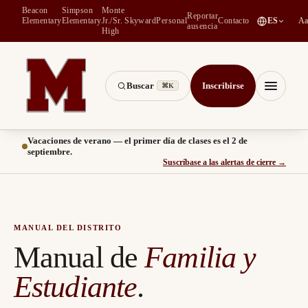
Beacon
Simpson
Monte
Reportar
(
se abre en una pestaña nueva
)
Elementary
Elementary
Jr./Sr.
Skyward
Personal
Contacto
ES
Aa
ausencia
High
Buscar
Inscribirse
⌘K
Montesano School District -- Home of the Bulldogs
Menú
Vacaciones de verano — el primer día de clases es el 2 de
septiembre.
(
se ab
Suscríbase a las alertas de cierre
→
MANUAL DEL DISTRITO
Manual de
Familia y
Estudiante
.