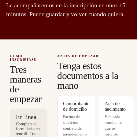
Le acompañaremos en la inscripción en unos 15
minutos. Puede guardar y volver cuando quiera.
CÓMO
ANTES DE EMPEZAR
INSCRIBIRSE
Tenga estos
Tres
documentos a la
maneras
mano
de
empezar
Comprobante
Acta de
de domicilio
nacimiento
En línea
Factura de
Para cada
servicios,
estudiante
Complete el
contrato de
que se
formulario en
/enroll. Toma
arrendamiento
inscriba