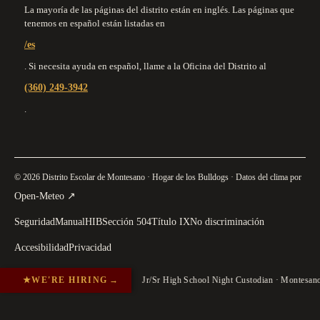
La mayoría de las páginas del distrito están en inglés. Las páginas que
tenemos en español están listadas en
/es
. Si necesita ayuda en español, llame a la Oficina del Distrito al
(360) 249-3942
.
© 2026 Distrito Escolar de Montesano · Hogar de los Bulldogs · Datos del clima por
(
se abre en una pestaña nueva
)
Open-Meteo
↗
Seguridad
Manual
HIB
Sección 504
Título IX
No discriminación
Accesibilidad
Privacidad
★
WE'RE HIRING
→
Jr/Sr High School Night Custodian · Montesa