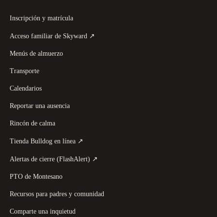
Inscripción y matrícula
(
se abre en una pestaña nueva
)
Acceso familiar de Skyward
↗
Menús de almuerzo
Transporte
Calendarios
Reportar una ausencia
Rincón de calma
(
se abre en una pestaña nueva
)
Tienda Bulldog en línea
↗
(
se abre en una pestaña nueva
)
Alertas de cierre (FlashAlert)
↗
PTO de Montesano
Recursos para padres y comunidad
Comparte una inquietud